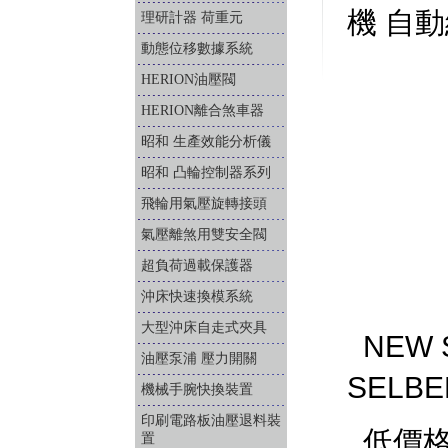
機 自
理研計器 荷重元
動態位移數據系統
HERION油壓閥
HERION離合煞車器
昭和 生產效能分析儀
昭和 凸輪控制器系列
飛輪用氣壓旋轉接頭
氣壓離煞用雙安全閥
超負荷過載保護器
沖床快速換模系統
大型沖床自走式夾具
NEW 
油壓泵浦 壓力開關
SELBE
機械手腕快換裝置
印刷電路板油壓退料裝
低價格
置