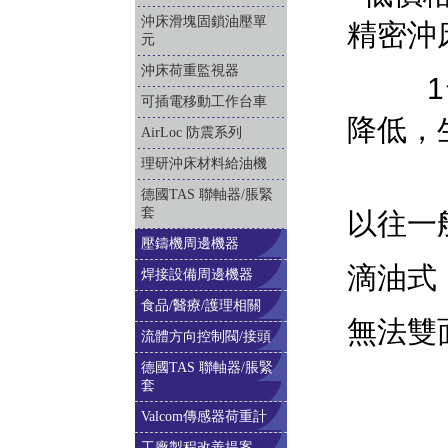
沖床滑塊固鎖油壓單
精密沖
元
沖床荷重監視器
1台E
可插電移動工作台車
降低，
AirLoc 防震系列
理研沖床材料給油機
德國TAS 聯軸器/脹緊
套
以往一
壓鑄機周邊機器
滴油式
焊接設備周邊機器
食品/醫療/護理相關
無法雙
流體方向控制閥/接頭
德國TAS 聯軸器/脹緊
套
Valcom傳感器荷重計
工廠製程改善提案