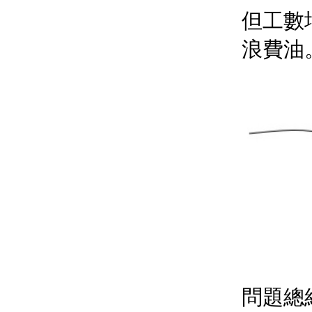
但工數
浪費油
問題總