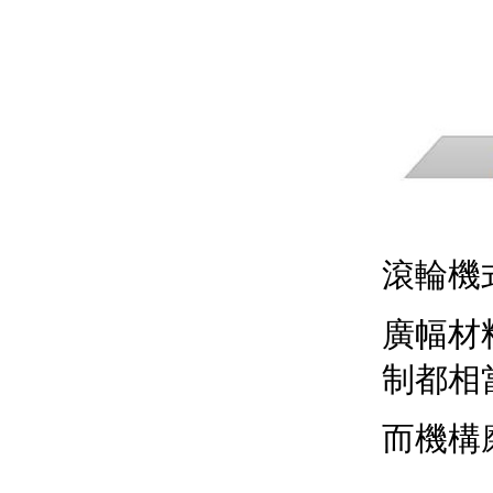
滾輪機
廣幅材
制都相
而機構