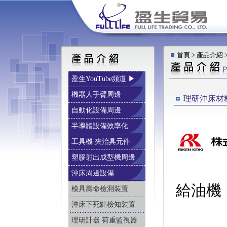
首頁 > 產品介紹
盈生YouTube頻道 ▶
機器人手臂周邊
理研沖床材
自動化設備周邊
半導體設備效率化
工具機 夾治具元件
塑膠射出成型機周邊
理
沖床周邊設備
給油機
模具壽命檢測裝置
沖床下死點檢知裝置
沖
理研計器 荷重監視器