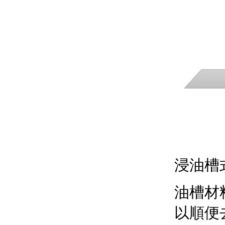
浸油槽
油槽材
以順便